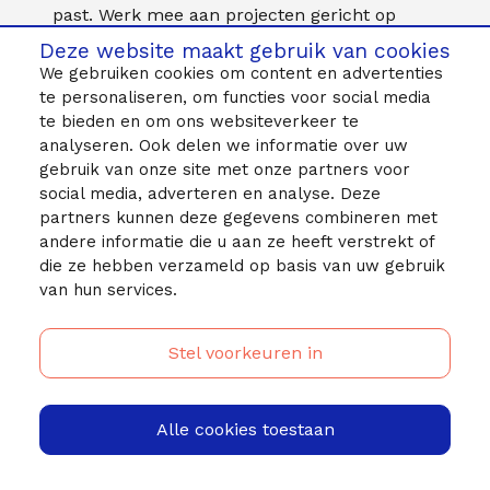
past. Werk mee aan projecten gericht op
innovatie, efficiëntie en duurzaamheid. Op
Deze website maakt gebruik van cookies
deze manier lever je een bijdrage aan een
We gebruiken cookies om content en advertenties
schonere, stillere en slimmere luchthaven.
te personaliseren, om functies voor social media
te bieden en om ons websiteverkeer te
analyseren. Ook delen we informatie over uw
gebruik van onze site met onze partners voor
social media, adverteren en analyse. Deze
partners kunnen deze gegevens combineren met
andere informatie die u aan ze heeft verstrekt of
Vragen of opmerkingen?
die ze hebben verzameld op basis van uw gebruik
van hun services.
Neem contact op
Stel voorkeuren in
Alle cookies toestaan
© 2026 MagnitJobs - Schiphol
Zoekopdracht wijzigen
Privacyverklaring
Sitemap
Contact